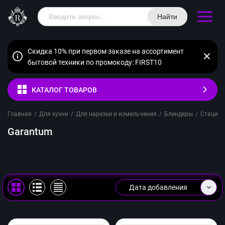
Найти
Скидка 10% при первом заказе на ассортимент
бытовой техники по промокоду: FIRST10
КАТАЛОГ ТОВАРОВ
Главная
/
Для кухни
/
Для нарезки и измельчения
/
Блендеры
/
Стацио
Garantum
Дата добавления