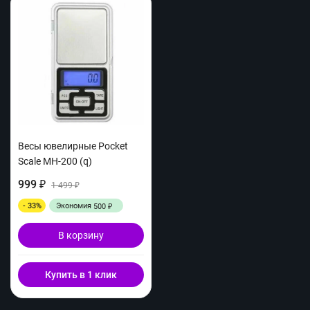
Весы ювелирные Pocket
Scale MH-200 (q)
999
₽
1 499
₽
- 33%
Экономия
500
₽
В корзину
Купить в 1 клик