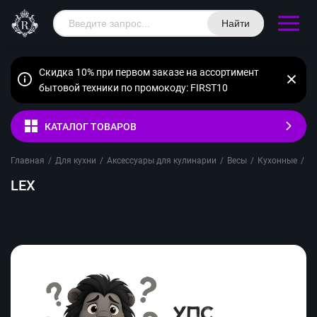
Найти
Скидка 10% при первом заказе на ассортимент
бытовой техники по промокоду: FIRST10
КАТАЛОГ ТОВАРОВ
Главная
/
Для кухни
/
Аксессуары для кулинарии
/
Весы
/
Кухонные
/
L
LEX