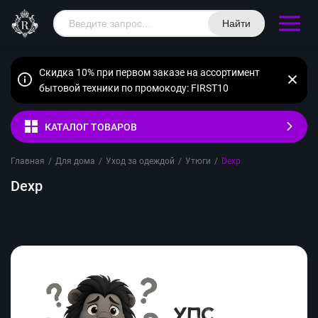
Найти
Скидка 10% при первом заказе на ассортимент
бытовой техники по промокоду: FIRST10
КАТАЛОГ ТОВАРОВ
Главная
/
Для дома
/
Уход за одеждой
/
Утюги
/
Dexp
Dexp