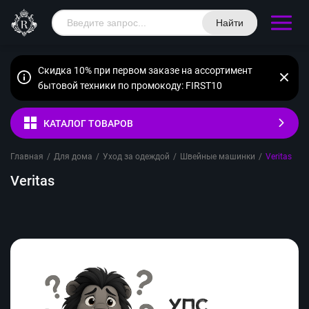
Найти
Скидка 10% при первом заказе на ассортимент
бытовой техники по промокоду: FIRST10
КАТАЛОГ ТОВАРОВ
Главная
/
Для дома
/
Уход за одеждой
/
Швейные машинки
/
Veritas
Veritas