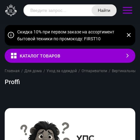
Найти
Скидка 10% при первом заказе на ассортимент
бытовой техники по промокоду: FIRST10
КАТАЛОГ ТОВАРОВ
Главная
/
Для дома
/
Уход за одеждой
/
Отпариватели
/
Вертикальные
Proffi