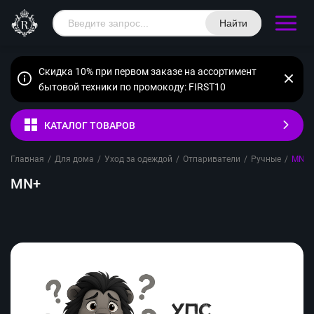
Найти
Скидка 10% при первом заказе на ассортимент
бытовой техники по промокоду: FIRST10
КАТАЛОГ ТОВАРОВ
Главная
/
Для дома
/
Уход за одеждой
/
Отпариватели
/
Ручные
/
MN+
MN+