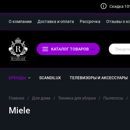
Скидка 10
О компании
Доставка и оплата
Рассрочка
Отзывы о к
КАТАЛОГ ТОВАРОВ
БРЕНДЫ
SCANDILUX
ТЕЛЕВИЗОРЫ И АКСЕССУАРЫ
Главная
/
Для дома
/
Техника для уборки
/
Пылесосы
/
Miele