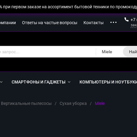
% при первом заказе на ассортимент бытовой техники по промокоду
+7 
омпании
Ответы на частые вопросы
Контакты
зак
Miele
Най
СМАРТФОНЫ И ГАДЖЕТЫ
КОМПЬЮТЕРЫ И НОУТБУК
Вертикальные пылесосы
/
Сухая уборка
/
Miele