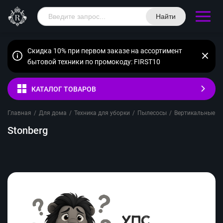
Найти
Скидка 10% при первом заказе на ассортимент
бытовой техники по промокоду: FIRST10
КАТАЛОГ ТОВАРОВ
Главная
/
Для дома
/
Техника для уборки
/
Пылесосы
/
Вертикальные п
Stonberg