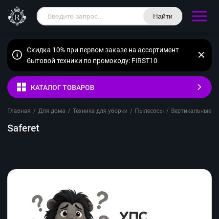
Найти
Скидка 10% при первом заказе на ассортимент
бытовой техники по промокоду: FIRST10
КАТАЛОГ ТОВАРОВ
Главная
/
Для дома
/
Техника для уборки
/
Пылесосы
/
Вертикальные п
Saferet