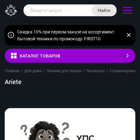
Найти
Скидка 10% при первом заказе на ассортимент
бытовой техники по промокоду: FIRST10
КАТАЛОГ ТОВАРОВ
Главная
/
Для дома
/
Техника для уборки
/
Пылесосы
/
Стационарные п
Ariete