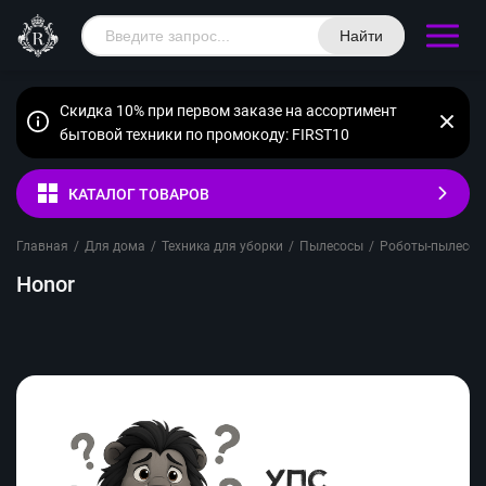
Найти
Скидка 10% при первом заказе на ассортимент
бытовой техники по промокоду: FIRST10
КАТАЛОГ ТОВАРОВ
Главная
/
Для дома
/
Техника для уборки
/
Пылесосы
/
Роботы-пылесос
Honor