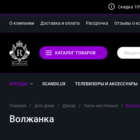
Скидка 10
О компании
Доставка и оплата
Рассрочка
Отзывы о к
КАТАЛОГ ТОВАРОВ
БРЕНДЫ
SCANDILUX
ТЕЛЕВИЗОРЫ И АКСЕССУАРЫ
Главная
/
Для дома
/
Декор
/
Часы настенные
/
Волжа
Волжанка