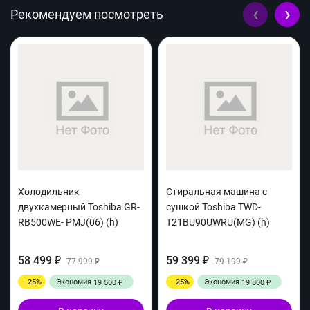
‹
›
Рекомендуем посмотреть
Холодильник
Стиральная машина с
двухкамерный Toshiba GR-
сушкой Toshiba TWD-
RB500WE- PMJ(06) (h)
T21BU90UWRU(MG) (h)
58 499
59 399
₽
77 999
₽
79 199
₽
₽
- 25%
Экономия
- 25%
Экономия
19 500
19 800
₽
₽