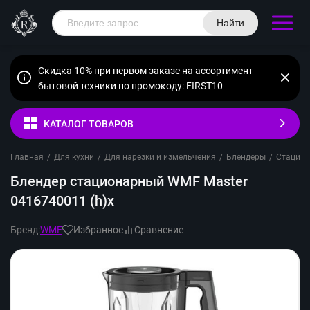
Найти
Скидка 10% при первом заказе на ассортимент
бытовой техники по промокоду: FIRST10
КАТАЛОГ ТОВАРОВ
Главная
/
Для кухни
/
Для нарезки и измельчения
/
Блендеры
/
Стацио
Блендер стационарный WMF Master
0416740011 (h)x
Бренд:
WMF
Избранное
Сравнение