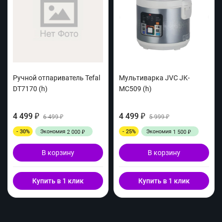
Ручной отпариватель Tefal
Мультиварка JVC JK-
DT7170 (h)
MC509 (h)
4 499
4 499
₽
6 499
₽
5 999
₽
₽
- 30%
Экономия
- 25%
Экономия
2 000
1 500
₽
₽
В корзину
В корзину
Купить в 1 клик
Купить в 1 клик