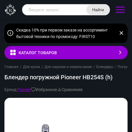
Найти
Скидка 10% при первом заказе на ассортимент
бытовой техники по промокоду: FIRST10
КАТАЛОГ ТОВАРОВ
Главная
/
Для кухни
/
Для нарезки и измельчения
/
Блендеры
/
Погруж
Блендер погружной Pioneer HB254S (h)
Бренд:
Pioneer
Избранное
Сравнение