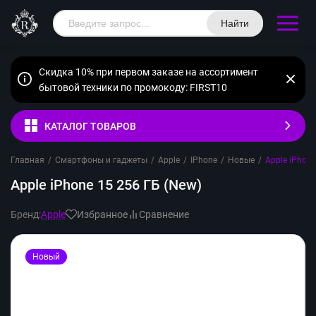
Найти
Скидка 10% при первом заказе на ассортимент
бытовой техники по промокоду: FIRST10
КАТАЛОГ ТОВАРОВ
Главная
/
Смартфоны и гаджеты
/
Apple
/
IPhone
/
Новые
/
Apple iPhone
Apple iPhone 15 256 ГБ (New)
Бренд:
Apple
Избранное
Сравнение
Новый