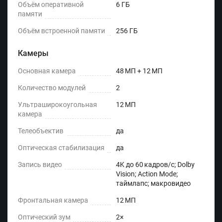
Объём оперативной
6 ГБ
памяти
Объём встроенной памяти
256 ГБ
Камеры
Основная камера
48 МП + 12 МП
Количество модулей
2
Ультраширокоугольная
12 МП
камера
Телеобъектив
да
Оптическая стабилизация
да
Запись видео
4K до 60 кадров/с; Dolby
Vision; Action Mode;
таймлапс; макровидео
Фронтальная камера
12 МП
Оптический зум
2×