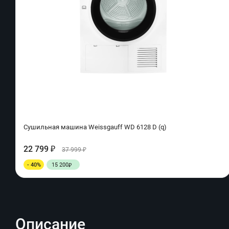
Сушильная машина Weissgauff WD 6128 D (q)
22 799
₽
37 999
₽
- 40%
15 200
₽
Описание