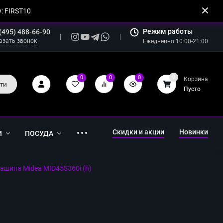
: FIRST10
Режим работы
(495) 488-66-90
азать звонок
Ежедневно 10:00-21:00
0
0
0
0
Корзина
ти
Пусто
Скидки и акции
Новинки
И
ПОСУДА
шина Midea MID45S360i (h)