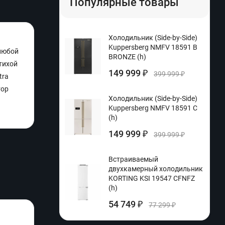
Популярные товары
Холодильник (Side-by-Side)
Kuppersberg NMFV 18591 B
 любой
BRONZE (h)
тихой
149 999
₽
399 999
₽
tra
тор
Холодильник (Side-by-Side)
Kuppersberg NMFV 18591 C
(h)
149 999
₽
399 999
₽
Встраиваемый
двухкамерный холодильник
KORTING KSI 19547 CFNFZ
(h)
54 749
₽
77 299
₽