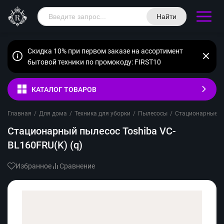
Найти
Скидка 10% при первом заказе на ассортимент
бытовой техники по промокоду: FIRST10
КАТАЛОГ ТОВАРОВ
Главная
/
Для дома
/
Техника для уборки
/
Пылесосы
/
Стационарные п
Стационарный пылесос Toshiba VC-
BL160FRU(K) (q)
Избранное
Сравнение