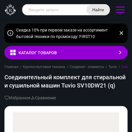
Найти
Скидка 10% при первом заказе на ассортимент
бытовой техники по промокоду: FIRST10
КАТАЛОГ ТОВАРОВ
Главная
/
Крупно-бытовая техника
/
Соединит. элементы
/
Tuvio
/
Соеди
Соединительный комплект для стиральной
и сушильной машин Tuvio SV10DW21 (q)
Избранное
Сравнение