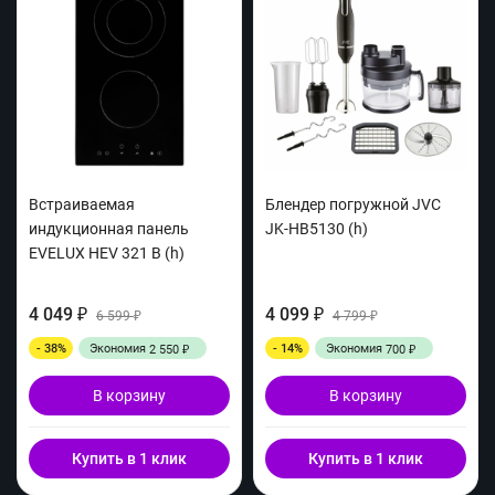
Встраиваемая
Блендер погружной JVC
индукционная панель
JK-HB5130 (h)
EVELUX HEV 321 B (h)
4 049
4 099
₽
6 599
₽
4 799
₽
₽
- 38%
Экономия
- 14%
Экономия
2 550
700
₽
₽
В корзину
В корзину
Купить в 1 клик
Купить в 1 клик