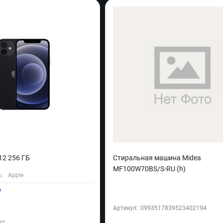
12 256 ГБ
Стиральная машина Midea
MF100W70BS/S-RU (h)
:
Apple
Артикул:
0993517839523402194
02