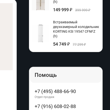
(h)
149 999
₽
399 999
₽
Встраиваемый
двухкамерный холодильник
KORTING KSI 19547 CFNFZ
(h)
54 749
₽
77 299
₽
Помощь
Телевизор WebOS 43 (h)(UV)
Элект
Произ
+7 (495) 488-66-90
Расцве
Отдел продаж
Артикул:
09935178395232388
Артику
+7 (916) 608-02-88