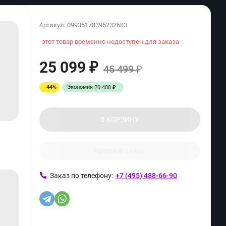
Артикул:
09935178395232683
этот товар временно недоступен для заказа
25 099
₽
45 499
₽
- 44%
Экономия
20 400
₽
В КОРЗИНУ
Купить в 1 клик
Заказ по телефону:
+7 (495) 488-66-90
ь