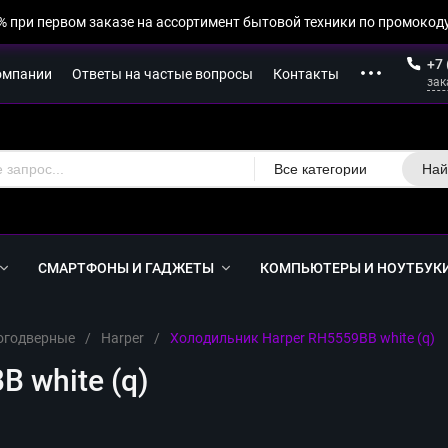
% при первом заказе на ассортимент бытовой техники по промокоду
+7 
омпании
Ответы на частые вопросы
Контакты
зак
Все категории
Най
СМАРТФОНЫ И ГАДЖЕТЫ
КОМПЬЮТЕРЫ И НОУТБУК
огодверные
/
Harper
/
Холодильник Harper RH5559BB white (q)
 white (q)