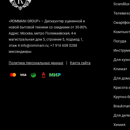
Scandilux
Телевизо
«ROMMANI GROUP» – Дискаунтер уцененной и
Смартфо
новой бытовой техники со скидками от 30-80%.
Компьюте
Адрес: Москва, метро Полежаевская, 4-я
магистральная дом 5, строение 5, подъезд 1,
Посуда
этаж 4 info@rommani.ru; +7 916 608 0288
Инструм
мессенджеры
Для кухн
|
Политика персональных данных
Карта сайта
Климат
Для дом
Красота 
Крупно-б
Braukma
Для дете
Химия