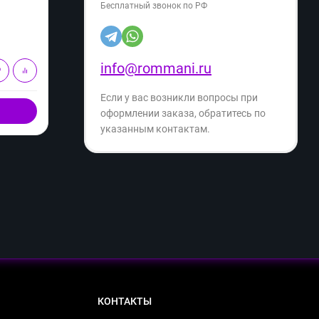
Бесплатный звонок по РФ
24 999
24
₽
32 499
₽
- 23%
Экономия
- 34%
7 500
₽
info@rommani.ru
В корзину
Если у вас возникли вопросы при
Купить в 1 клик
оформлении заказа, обратитесь по
указанным контактам.
КОНТАКТЫ