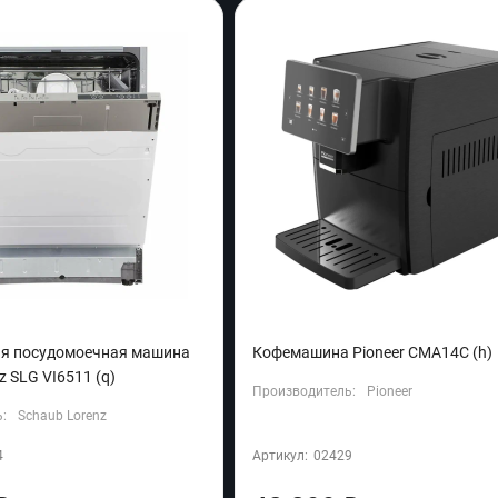
я посудомоечная машина
Кофемашина Pioneer CMA14C (h)
z SLG VI6511 (q)
Производитель:
Pioneer
:
Schaub Lorenz
4
Артикул:
02429