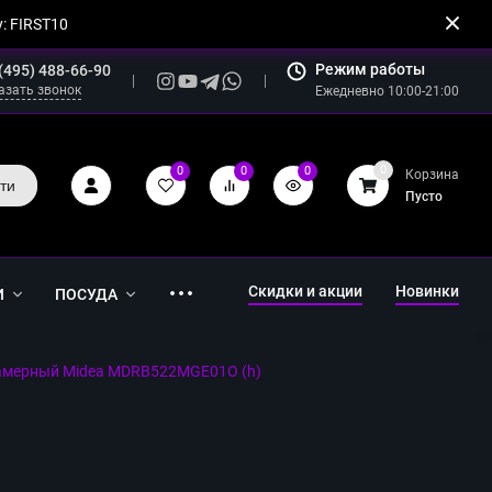
: FIRST10
Режим работы
(495) 488-66-90
азать звонок
Ежедневно 10:00-21:00
0
0
0
0
Корзина
ти
Пусто
Скидки и акции
Новинки
И
ПОСУДА
амерный Midea MDRB522MGE01O (h)