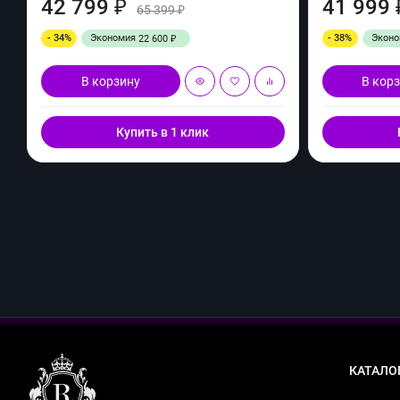
42 799
41 999
₽
65 399
₽
- 34%
Экономия
- 38%
Экон
22 600
₽
В корзину
В кор
Купить в 1 клик
КАТАЛО