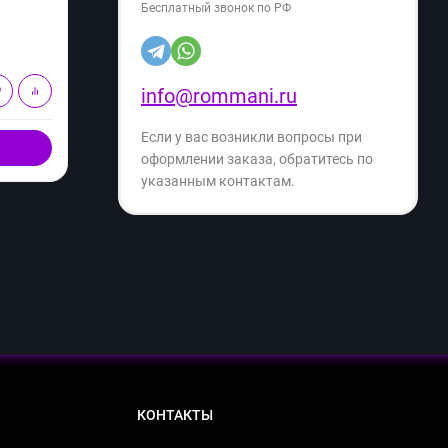
41 649
41
₽
Бесплатный звонок по РФ
55 499
₽
- 24%
Экономия
- 33%
13 850
₽
В корзину
info@rommani.ru
Если у вас возникли вопросы при
Купить в 1 клик
оформлении заказа, обратитесь по
указанным контактам.
КОНТАКТЫ