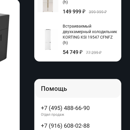
(h)
149 999
₽
399 999
₽
Встраиваемый
двухкамерный холодильник
KORTING KSI 19547 CFNFZ
(h)
54 749
₽
77 299
₽
Помощь
Встраиваемый электрический духовой
Сушил
шкаф Midea MO98277CGB (h)
TA721
+7 (495) 488-66-90
Производитель:
Midea
Произ
Отдел продаж
Артикул:
096883
Артику
+7 (916) 608-02-88