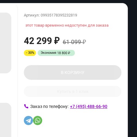
Артикул:
09935178395232819
этот товар временно недоступен для заказа
42 299
₽
61 099
₽
- 30%
Экономия
18 800
₽
В КОРЗИНУ
Купить в 1 клик
Заказ по телефону:
+7 (495) 488-66-90
ь