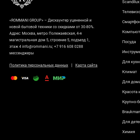
Scandilux
Телевизо
«ROMMANI GROUP» – Дискаунтер уцененной и
Смартфо
новой бытовой техники со скидками от 30-80%.
Компьюте
Адрес: Москва, метро Полежаевская, 4-я
магистральная дом 5, строение 5, подъезд 1,
Посуда
этаж 4 info@rommani.ru; +7 916 608 0288
Инструм
мессенджеры
Для кухн
|
Политика персональных данных
Карта сайта
Климат
Для дом
Красота 
Крупно-б
Braukma
Для дете
Химия