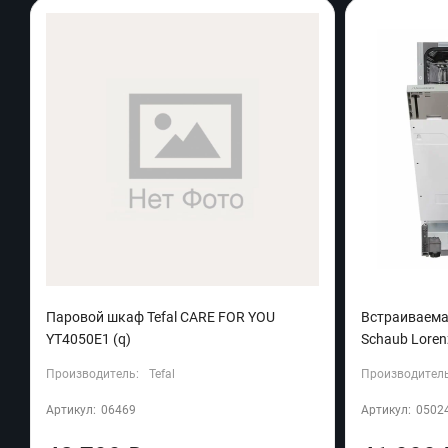
Паровой шкаф Tefal CARE FOR YOU
Встраиваема
YT4050E1 (q)
Schaub Loren
Производитель:
Tefal
Производитель
Артикул:
06469
Артикул:
0502