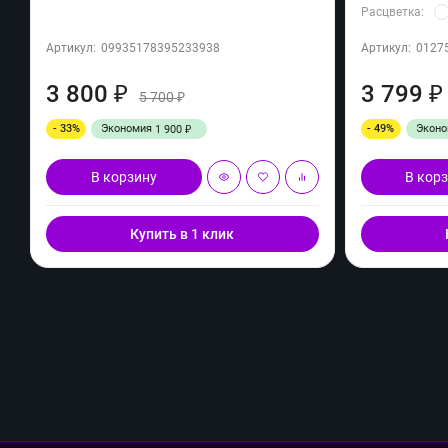
Расцветка:
Артикул:
09935178395233938
Артикул:
0127
3 800
3 799
₽
₽
5 700
₽
- 33%
Экономия
- 49%
Экон
1 900
₽
В корзину
В кор
Купить в 1 клик