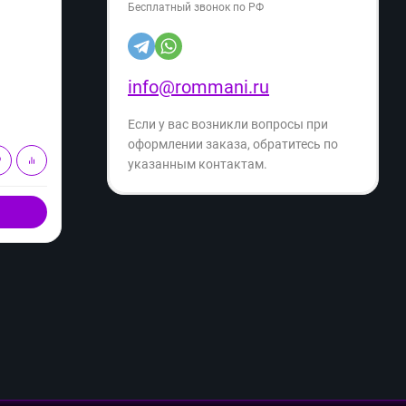
Бесплатный звонок по РФ
Артикул:
07602
Артику
3 849
3 
info@rommani.ru
₽
5 849
₽
- 34%
Экономия
- 46%
2 000
₽
Если у вас возникли вопросы при
оформлении заказа, обратитесь по
В корзину
указанным контактам.
Купить в 1 клик