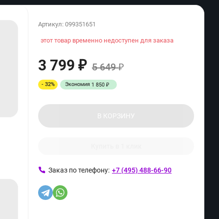
Артикул:
099351651
этот товар временно недоступен для заказа
3 799
₽
5 649
₽
- 32%
Экономия
1 850
₽
В КОРЗИНУ
Купить в 1 клик
Заказ по телефону:
+7 (495) 488-66-90
ь