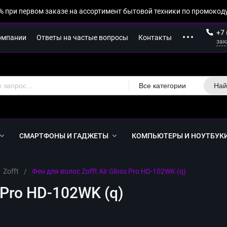
% при первом заказе на ассортимент бытовой техники по промокоду
+7 
омпании
Ответы на частые вопросы
Контакты
зак
Все категории
Най
СМАРТФОНЫ И ГАДЖЕТЫ
КОМПЬЮТЕРЫ И НОУТБУК
Zofft
/
Фен для волос Zofft Air Gloss Pro HD-102WK (q)
 Pro HD-102WK (q)