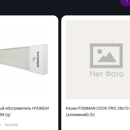
й обогреватель HYUNDAI
Казан FISSMAN COOK PRO 28x10 с
98 (q)
(алюминий) (h)
:
Hyundai