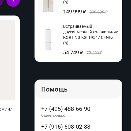
(h)
149 999
₽
399 999
₽
Встраиваемый
двухкамерный холодильник
KORTING KSI 19547 CFNFZ
(h)
54 749
₽
77 299
₽
Помощь
+7 (495) 488-66-90
м / 4л
Микроволновая печь Comfee
Фен-щ
CMW207M02W (q)
Отдел продаж
+7 (916) 608-02-88
Производитель:
Comfee