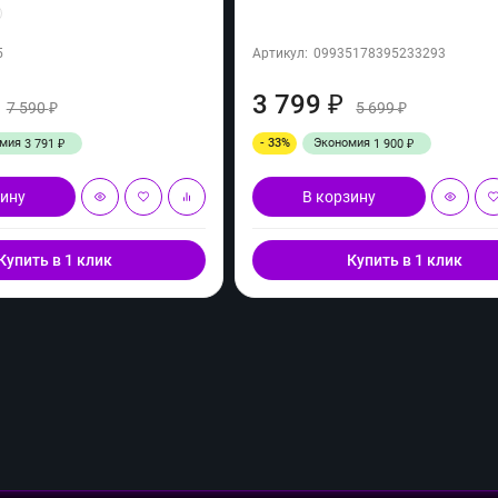
5
Артикул:
09935178395233293
3 799
₽
7 590
5 699
₽
₽
омия
- 33%
Экономия
3 791
1 900
₽
₽
зину
В корзину
Купить в 1 клик
Купить в 1 клик