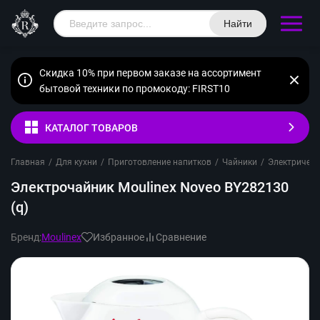
Найти
Скидка 10% при первом заказе на ассортимент
бытовой техники по промокоду: FIRST10
КАТАЛОГ ТОВАРОВ
Главная
/
Для кухни
/
Приготовление напитков
/
Чайники
/
Электрическ
Электрочайник Moulinex Noveo BY282130
(q)
Бренд:
Moulinex
Избранное
Сравнение