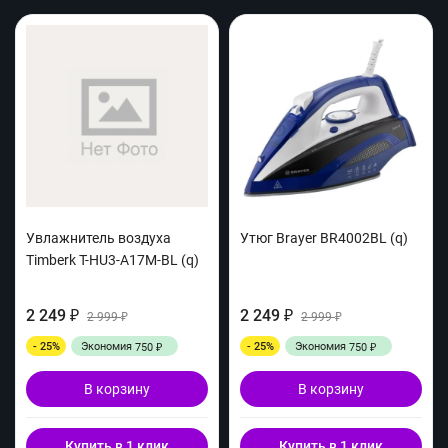
Увлажнитель воздуха
Утюг Brayer BR4002BL (q)
Timberk T-HU3-A17M-BL (q)
2 249
2 249
₽
2 999
₽
2 999
₽
₽
- 25%
Экономия
- 25%
Экономия
750
750
₽
₽
В корзину
В корзину
Купить в 1 клик
Купить в 1 клик