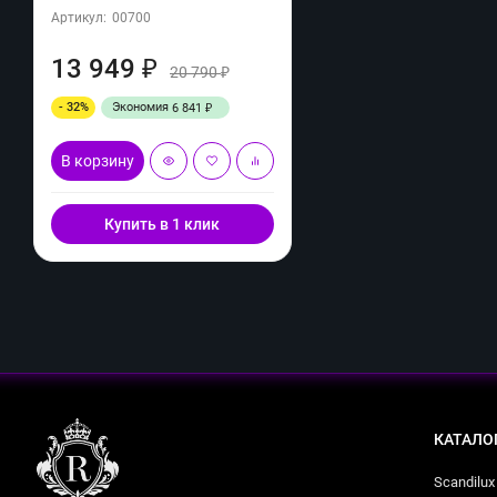
Артикул:
00700
13 949
₽
20 790
₽
- 32%
Экономия
6 841
₽
В корзину
Купить в 1 клик
КАТАЛО
Scandilux