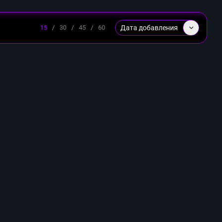
Дата добавления
15
/
30
/
45
/
60