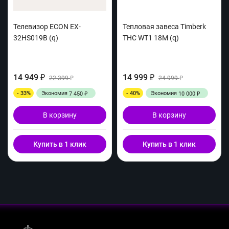
Телевизор ECON EX-
Тепловая завеса Timberk
32HS019B (q)
THC WT1 18M (q)
14 949
14 999
₽
22 399
₽
24 999
₽
₽
- 33%
Экономия
- 40%
Экономия
7 450
10 000
₽
₽
В корзину
В корзину
Купить в 1 клик
Купить в 1 клик