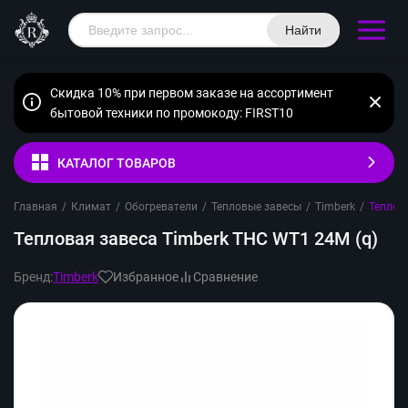
Найти
Скидка 10% при первом заказе на ассортимент
бытовой техники по промокоду: FIRST10
КАТАЛОГ ТОВАРОВ
Главная
/
Климат
/
Обогреватели
/
Тепловые завесы
/
Timberk
/
Теплов
Тепловая завеса Timberk THC WT1 24M (q)
Бренд:
Timberk
Избранное
Сравнение