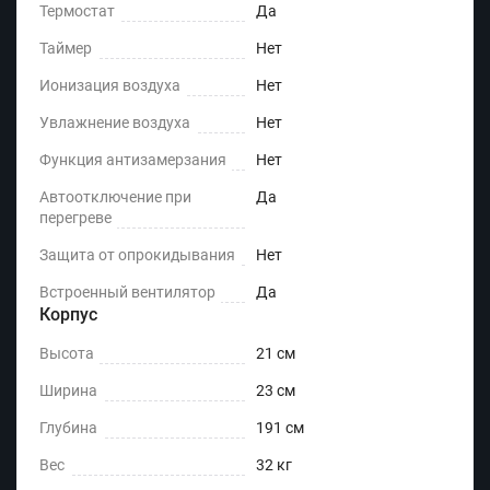
Термостат
Да
Таймер
Нет
Ионизация воздуха
Нет
Увлажнение воздуха
Нет
Функция антизамерзания
Нет
Автоотключение при
Да
перегреве
Защита от опрокидывания
Нет
Встроенный вентилятор
Да
Корпус
Высота
21 см
Ширина
23 см
Глубина
191 см
Вес
32 кг