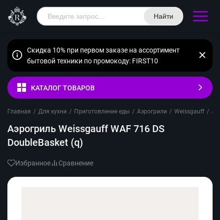
Найти
Скидка 10% при первом заказе на ассортимент
бытовой техники по промокоду: FIRST10
КАТАЛОГ ТОВАРОВ
Главная
/
Для кухни
/
Приготовление еды
/
Аэрогрили
/
Weissgauff
/
Аэ
Аэрогриль Weissgauff WAF 716 DS
DoubleBasket (q)
Избранное
Сравнение