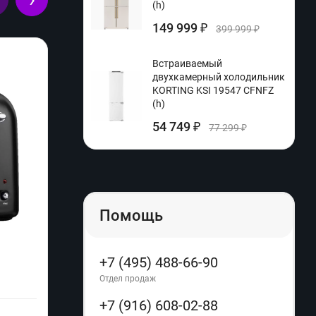
(h)
149 999
₽
399 999
₽
Встраиваемый
двухкамерный холодильник
KORTING KSI 19547 CFNFZ
(h)
54 749
₽
77 299
₽
Помощь
+7 (495) 488-66-90
Термопот Brayer BR1093WH (q)
Кофев
240 D
Отдел продаж
Производитель:
BRAYER
+7 (916) 608-02-88
Произ
Расцветка: