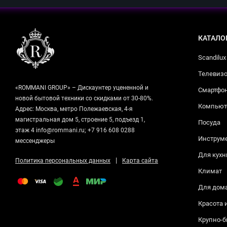
КАТАЛО
Scandilux
Телевизо
«ROMMANI GROUP» – Дискаунтер уцененной и
Смартфо
новой бытовой техники со скидками от 30-80%.
Компьюте
Адрес: Москва, метро Полежаевская, 4-я
магистральная дом 5, строение 5, подъезд 1,
Посуда
этаж 4 info@rommani.ru; +7 916 608 0288
Инструм
мессенджеры
Для кухн
|
Политика персональных данных
Карта сайта
Климат
Для дом
Красота 
Крупно-б