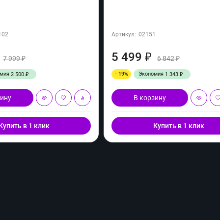
102
Артикул:
02151
5 499
₽
7 999
6 842
₽
₽
омия
- 19%
Экономия
2 500
1 343
₽
₽
зину
В корзину
Купить в 1 клик
Купить в 1 клик