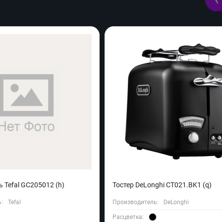
 Tefal GC205012 (h)
Тостер DeLonghi CT021.BK1 (q)
:
Tefal
Производитель:
DeLonghi
Расцветка: