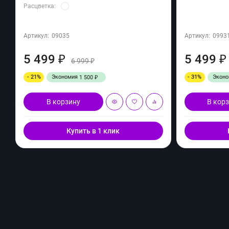
Расцветка:
Артикул:
09035
Артикул:
0993
5 499
5 499
₽
₽
6 999
₽
- 21%
Экономия
- 31%
Экон
1 500
₽
В корзину
В кор
Купить в 1 клик