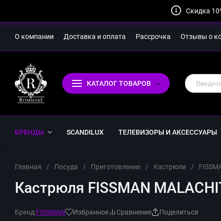
Скидка 10
О компании
Доставка и оплата
Рассрочка
Отзывы о к
КАТАЛОГ ТОВАРОВ
БРЕНДЫ
SCANDILUX
ТЕЛЕВИЗОРЫ И АКСЕССУАРЫ
Главная
/
Посуда
/
Приготовление
/
Кастрюли
/
FISSM
Кастрюля FISSMAN MALACHITE
Бренд:
FISSMAN
Избранное
Сравнение
Поделиться