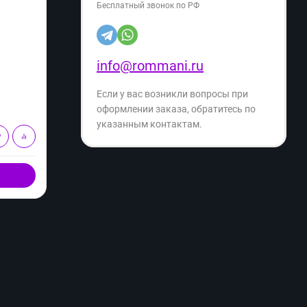
Бесплатный звонок по РФ
Артикул:
00836
Артику
info@rommani.ru
5 499
5 
₽
9 499
₽
Если у вас возникли вопросы при
- 42%
Экономия
- 35%
4 000
₽
оформлении заказа, обратитесь по
указанным контактам.
В корзину
Купить в 1 клик