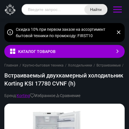
Найти
Скидка 10% при первом заказе на ассортимент
бытовой техники по промокоду: FIRST10
КАТАЛОГ ТОВАРОВ
Главная
/
Крупно-бытовая техника
/
Холодильники
/
Встраиваемые
/
Д
Встраиваемый двухкамерный холодильник
Korting KSI 17780 CVNF (h)
Бренд:
Korting
Избранное
Сравнение