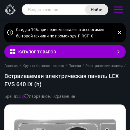
Найти
Скидка 10% при первом заказе на ассортимент
бытовой техники по промокоду: FIRST10
КАТАЛОГ ТОВАРОВ
Главная
/
Крупно-бытовая техника
/
Панели
/
Электрические панели
/
L
Встраиваемая электрическая панель LEX
EVS 640 IX (h)
Бренд:
LEX
Избранное
Сравнение