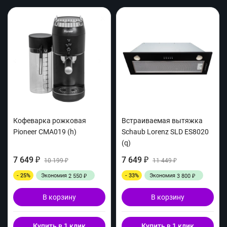
Кофеварка рожковая
Встраиваемая вытяжка
Pioneer CMA019 (h)
Schaub Lorenz SLD ES8020
(q)
7 649
7 649
₽
10 199
₽
11 449
₽
₽
- 25%
Экономия
- 33%
Экономия
2 550
3 800
₽
₽
В корзину
В корзину
Купить в 1 клик
Купить в 1 клик