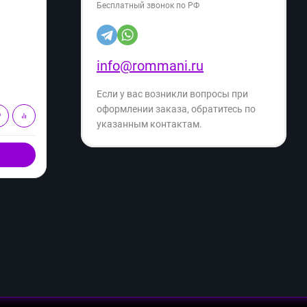
Бесплатный звонок по РФ
Артикул:
09935178395233143
Артику
3 899
3 
₽
5 799
₽
info@rommani.ru
- 32%
Экономия
- 39%
1 900
₽
Если у вас возникли вопросы при
оформлении заказа, обратитесь по
В корзину
указанным контактам.
Купить в 1 клик