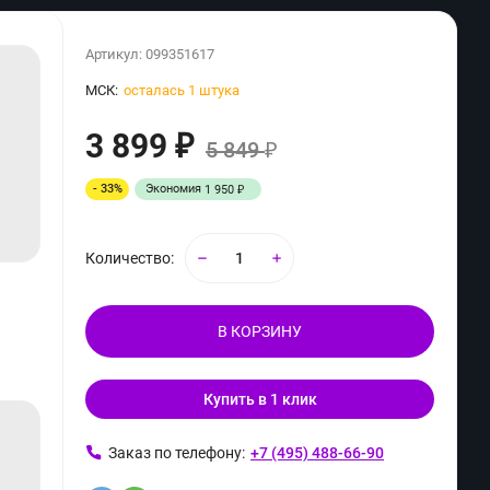
Артикул:
099351617
МСК:
осталась 1 штука
3 899
₽
5 849
₽
- 33%
Экономия
1 950
₽
Количество:
В КОРЗИНУ
Купить в 1 клик
ь
Заказ по телефону:
+7 (495) 488-66-90