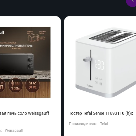
ая печь соло Weissgauff
Тостер Tefal Sense TT693110 (h)x
Производитель:
Tefal
:
Weissgauff