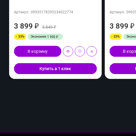
Артикул:
09935178395234022774
Артикул:
0993
3 899
3 899
₽
₽
5 849
₽
- 33%
Экономия
- 33%
Экон
1 950
₽
В корзину
В кор
Купить в 1 клик