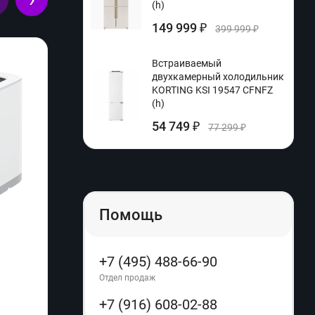
(h)
149 999
₽
399 999
₽
Встраиваемый
двухкамерный холодильник
KORTING KSI 19547 CFNFZ
(h)
54 749
₽
77 299
₽
Помощь
+7 (495) 488-66-90
Электромясорубка Proliss PRO-3544 (q)
Сушил
D-05 (
Отдел продаж
+7 (916) 608-02-88