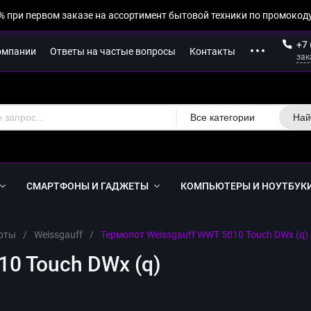
% при первом заказе на ассортимент бытовой техники по промокоду
+7 
омпании
Ответы на частые вопросы
Контакты
зак
Все категории
Най
СМАРТФОНЫ И ГАДЖЕТЫ
КОМПЬЮТЕРЫ И НОУТБУК
оты
/
Weissgauff
/
Термопот Weissgauff WWT 5010 Touch DWx (q)
0 Touch DWx (q)