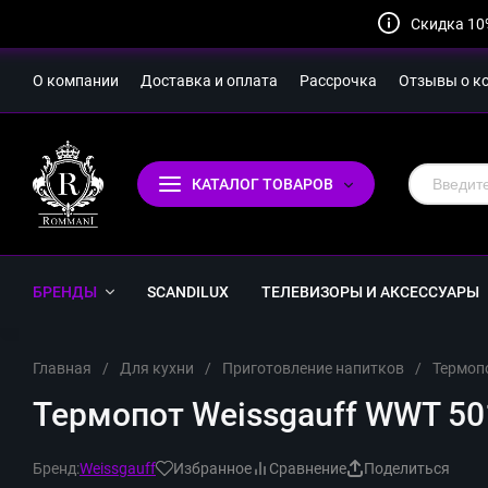
Скидка 10
О компании
Доставка и оплата
Рассрочка
Отзывы о к
КАТАЛОГ ТОВАРОВ
БРЕНДЫ
SCANDILUX
ТЕЛЕВИЗОРЫ И АКСЕССУАРЫ
Главная
/
Для кухни
/
Приготовление напитков
/
Термоп
Термопот Weissgauff WWT 501
Бренд:
Weissgauff
Избранное
Сравнение
Поделиться