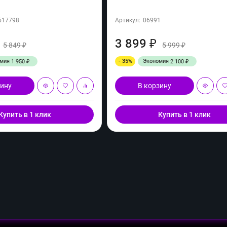
517798
Артикул:
06991
3 899
₽
5 849
5 999
₽
₽
омия
- 35%
Экономия
1 950
2 100
₽
₽
зину
В корзину
Купить в 1 клик
Купить в 1 клик