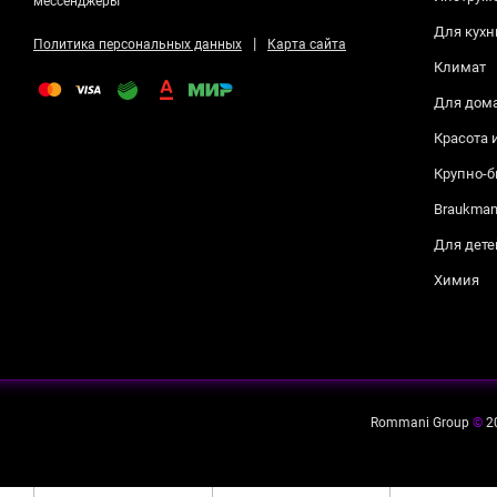
мессенджеры
Для кухн
|
Политика персональных данных
Карта сайта
Климат
Для дом
Красота 
Крупно-б
Braukma
Для дете
Химия
Rommani Group
©
2