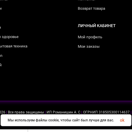
и
Возврат товара
ЛИЧНЫЙ КАБИНЕТ
а
и здоровье
Мой профиль
ытовая техника
Мои заказы
nn
й
026
|
Все права защищены
|
ИП Романишин А. С
|
ОГРНИП 318505300114637
|
ok
Мы используем файлы cookie, чтобы сайт был лучше для вас.