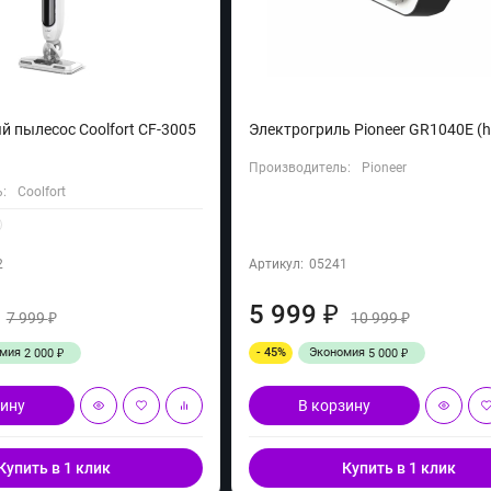
 пылесос Coolfort CF-3005
Электрогриль Pioneer GR1040E (h
Производитель:
Pioneer
:
Coolfort
2
Артикул:
05241
5 999
₽
7 999
10 999
₽
₽
омия
- 45%
Экономия
2 000
5 000
₽
₽
зину
В корзину
Купить в 1 клик
Купить в 1 клик