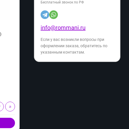
Бесплатный звонок по РФ
info@rommani.ru
)
Робот-пылесос Tefal X-PLORER SERIE 50
Аэрог
Если у вас возникли вопросы при
RG7387WH (q)
Произ
оформлении заказа, обратитесь по
Производитель:
Tefal
указанным контактам.
Расцветка:
Артикул:
02202
Артику
5 999
5 
₽
12 999
₽
- 53%
Экономия
- 9%
7 000
₽
В корзину
Купить в 1 клик