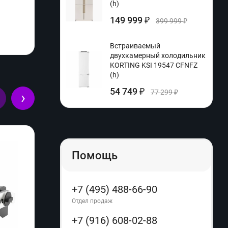
(h)
149 999
₽
399 999
₽
Встраиваемый
двухкамерный холодильник
KORTING KSI 19547 CFNFZ
(h)
54 749
₽
77 299
›
₽
Помощь
+7 (495) 488-66-90
Отдел продаж
+7 (916) 608-02-88