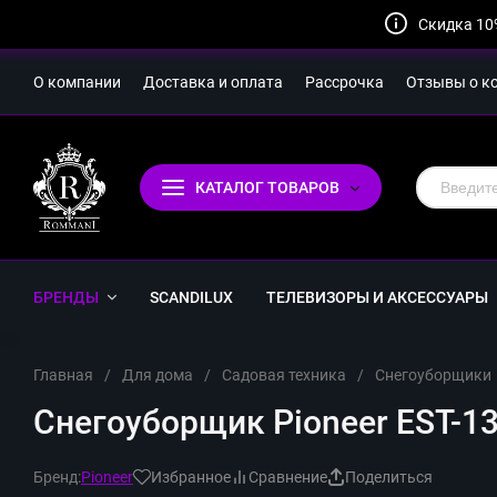
Скидка 10
О компании
Доставка и оплата
Рассрочка
Отзывы о к
КАТАЛОГ ТОВАРОВ
БРЕНДЫ
SCANDILUX
ТЕЛЕВИЗОРЫ И АКСЕССУАРЫ
Главная
/
Для дома
/
Садовая техника
/
Снегоуборщики
Снегоуборщик Pioneer EST-13
Бренд:
Pioneer
Избранное
Сравнение
Поделиться