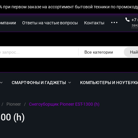
% при первом заказе на ассортимент бытовой техники по промокоду
+7 
омпании
Ответы на частые вопросы
Контакты
зак
Все категории
Най
СМАРТФОНЫ И ГАДЖЕТЫ
КОМПЬЮТЕРЫ И НОУТБУК
/
Pioneer
/
Снегоуборщик Pioneer EST-1300 (h)
00 (h)