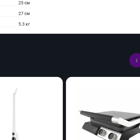
25 см
27 см
5.3 кг
‹