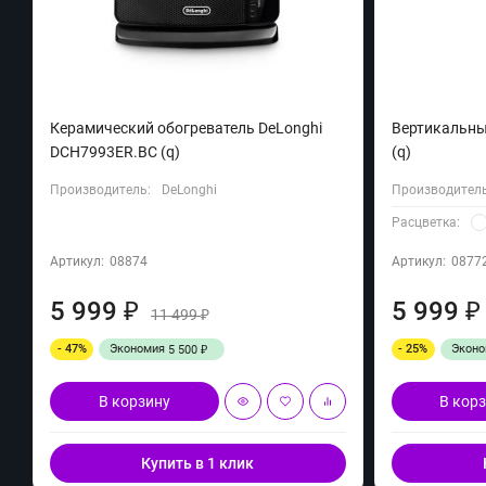
Керамический обогреватель DeLonghi
Вертикальный
DCH7993ER.BC (q)
(q)
Производитель:
DeLonghi
Производитель
Расцветка:
Артикул:
08874
Артикул:
0877
5 999
5 999
₽
₽
11 499
₽
- 47%
Экономия
- 25%
Экон
5 500
₽
В корзину
В кор
Купить в 1 клик