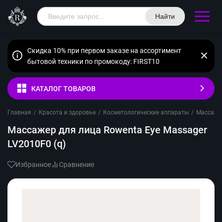
Найти
Скидка 10% при первом заказе на ассортимент
бытовой техники по промокоду: FIRST10
КАТАЛОГ ТОВАРОВ
Главная
/
Красота и здоровье
/
Косметологические аппараты
/
Массажё
Массажер для лица Rowenta Eye Massager
LV2010F0 (q)
Избранное
Сравнение