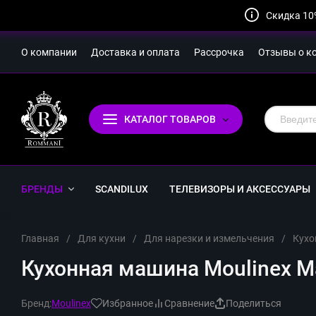
Скидка 10
О компании
Доставка и оплата
Рассрочка
Отзывы о к
КАТАЛОГ ТОВАРОВ
БРЕНДЫ
SCANDILUX
ТЕЛЕВИЗОРЫ И АКСЕССУАРЫ
Главная
/
Для кухни
/
Для нарезки и измельчения
/
Кух
Кухонная машина Moulinex Ma
Бренд:
Moulinex
Избранное
Сравнение
Поделиться