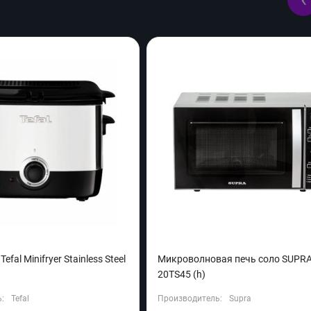
fal Minifryer Stainless Steel
Микроволновая печь соло SUPR
20TS45 (h)
:
Tefal
Производитель:
Supra