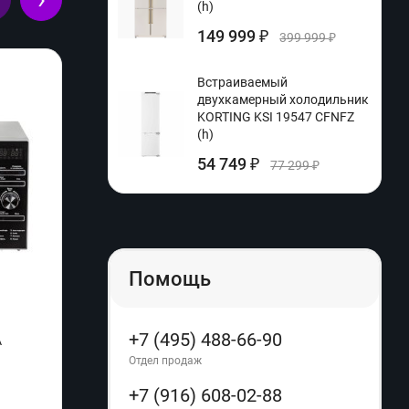
(h)
149 999
₽
399 999
₽
Встраиваемый
двухкамерный холодильник
KORTING KSI 19547 CFNFZ
(h)
54 749
₽
77 299
₽
Помощь
+7 (495) 488-66-90
A
Электрогриль Tefal Inicio Adjust Black
Микро
GC242832 (q)
MW20
Отдел продаж
+7 (916) 608-02-88
Производитель:
Tefal
Произ