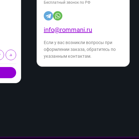
Бесплатный звонок по РФ
Расцветка:
Артикул:
05728
Артику
6 499
6 
info@rommani.ru
₽
10 499
₽
- 38%
Экономия
- 35%
4 000
₽
Если у вас возникли вопросы при
оформлении заказа, обратитесь по
В корзину
указанным контактам.
Купить в 1 клик