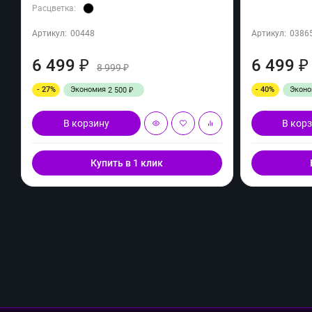
Расцветка:
Артикул:
00448
Артикул:
0386
6 499
6 499
₽
₽
8 999
₽
- 27%
Экономия
- 40%
Экон
2 500
₽
В корзину
В кор
Купить в 1 клик