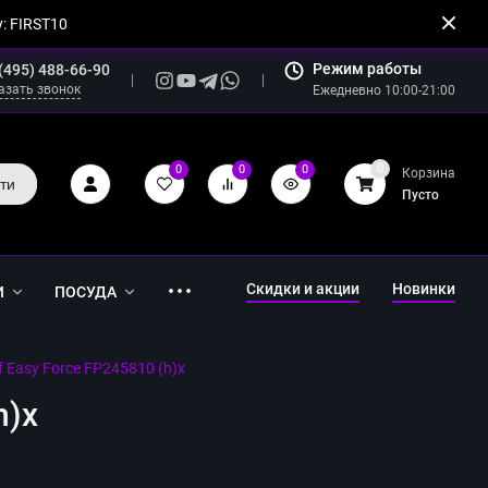
: FIRST10
Режим работы
(495) 488-66-90
азать звонок
Ежедневно 10:00-21:00
0
0
0
0
Корзина
ти
Пусто
Скидки и акции
Новинки
И
ПОСУДА
 Easy Force FP245810 (h)x
h)x