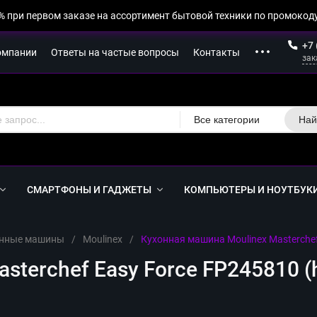
% при первом заказе на ассортимент бытовой техники по промокоду
+7 
омпании
Ответы на частые вопросы
Контакты
зак
Все категории
Най
СМАРТФОНЫ И ГАДЖЕТЫ
КОМПЬЮТЕРЫ И НОУТБУК
онные машины
/
Moulinex
/
Кухонная машина Moulinex Masterchef
sterchef Easy Force FP245810 (