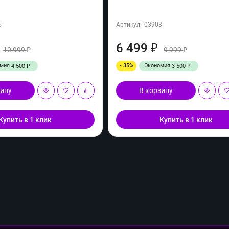
5
Артикул:
03903
6 499
₽
10 999
9 999
₽
₽
омия
- 35%
Экономия
4 500
3 500
₽
₽
зину
В корзину
Купить в 1 клик
Купить в 1 клик