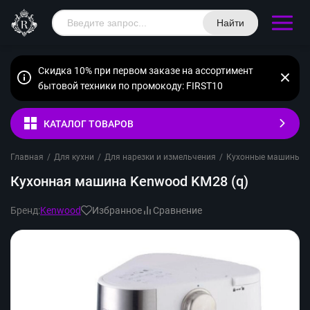
Найти
Скидка 10% при первом заказе на ассортимент
бытовой техники по промокоду: FIRST10
КАТАЛОГ ТОВАРОВ
Главная
/
Для кухни
/
Для нарезки и измельчения
/
Кухонные машины
/
Кухонная машина Kenwood KM28 (q)
Бренд:
Kenwood
Избранное
Сравнение