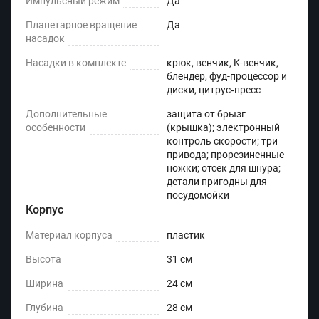
Импульсный режим
Да
Планетарное вращение
Да
насадок
Насадки в комплекте
крюк, венчик, K-венчик,
блендер, фуд-процессор и
диски, цитрус‑пресс
Дополнительные
защита от брызг
особенности
(крышка); электронный
контроль скорости; три
привода; прорезиненные
ножки; отсек для шнура;
детали пригодны для
посудомойки
Корпус
Материал корпуса
пластик
Высота
31 см
Ширина
24 см
Глубина
28 см