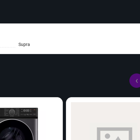
Supra
‹