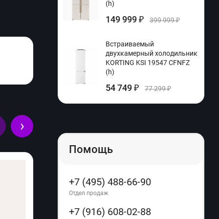
(h)
149 999
₽
399 999
₽
Встраиваемый
двухкамерный холодильник
KORTING KSI 19547 CFNFZ
(h)
54 749
₽
77 299
₽
›
Помощь
+7 (495) 488-66-90
Отдел продаж
+7 (916) 608-02-88