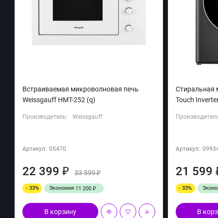
Встраиваемая микроволновая печь
Cтиральная 
Weissgauff HMT-252 (q)
Touch Inverte
Производитель:
Weissgauff
Производитель
Артикул:
05470
Артикул:
0993
22 399
21 599
₽
33 599
₽
- 33%
Экономия
- 33%
Экон
11 200
₽
В корзину
В кор