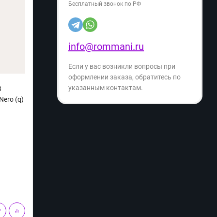
Бесплатный звонок по РФ
info@rommani.ru
Если у вас возникли вопросы при
оформлении заказа, обратитесь по
указанным контактам.
8
Встраиваемый электрический духовой
Встра
Nero (q)
шкаф KORTING OKB 2820 EN (q)
шкаф 
Артикул:
0993517839523402169
Артику
22 199
21
₽
33 299
₽
- 33%
Экономия
- 29%
11 100
₽
В корзину