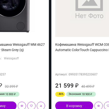
машина Weissgauff WM 4627
Кофемашина Weissgauff WCM-33
r Steam Grey (q)
Automatic ColorTouch Cappuccino 
:
Weissgauff
4257
Артикул:
09935178395233607
21 599
₽
₽
32 399
40 499
₽
₽
омия
- 46%
Экономия
10 800
18 900
₽
₽
зину
В корзину