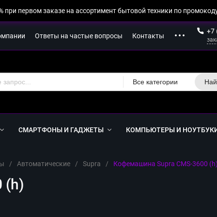
% при первом заказе на ассортимент бытовой техники по промокоду
+7 
омпании
Ответы на частые вопросы
Контакты
зак
Все категории
Най
СМАРТФОНЫ И ГАДЖЕТЫ
КОМПЬЮТЕРЫ И НОУТБУК
ы
/
Автоматические
/
Supra
/
Кофемашина Supra CMS-3600 (h
 (h)