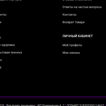
Ответы на частые вопросы
енты
Контакты
и
Возврат товара
ЛИЧНЫЙ КАБИНЕТ
а
и здоровье
Мой профиль
ытовая техника
Мои заказы
nn
й
026
|
Все права защищены
|
ИП Романишин А. С
|
ОГРНИП 318505300114637
|