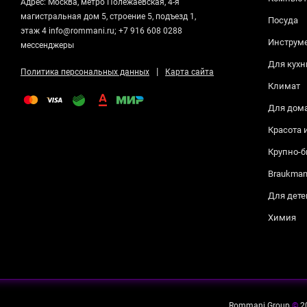
Адрес: Москва, метро Полежаевская, 4-я
магистральная дом 5, строение 5, подъезд 1,
Посуда
этаж 4 info@rommani.ru; +7 916 608 0288
Инструм
мессенджеры
Для кухн
|
Политика персональных данных
Карта сайта
Климат
Для дом
Красота 
Крупно-б
Braukma
Для дете
Химия
Rommani Group
©
2