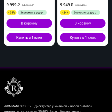
9 999
9 949
₽
14 999
₽
13 249
₽
₽
- 33%
Экономия
- 24%
Экономия
5 000
3 300
₽
₽
В корзину
В корзину
Купить в 1 клик
Купить в 1 клик
«ROMMANI GROUP» – Дискаунтер уцененной и новой бытовой
техники со скидками от 30-80%. Адрес: Москва, метро