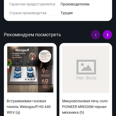
Гарантия предоставляется
Производителем
Страна производства
Турция
‹
›
Рекомендуем посмотреть
Встраиваемая газовая
Микроволновая печь соло
панель Weissgauff HG 640
PIONEER MW200M черная
WGV (q)
механика (h)