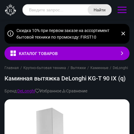
Найти
Скидка 10% при первом заказе на ассортимент
бытовой техники по промокоду: FIRST10
КАТАЛОГ ТОВАРОВ
Главная
/
Крупно-бытовая техника
/
Вытяжки
/
Каминные
/
DeLonghi
/
Каминная вытяжка DeLonghi KG-T 90 IX (q)
Бренд:
DeLonghi
Избранное
Сравнение