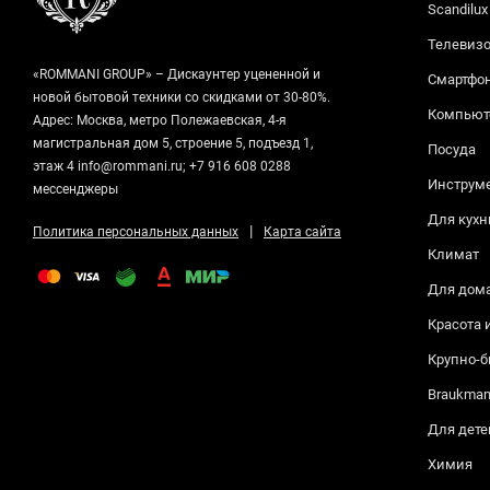
Scandilux
Телевизо
«ROMMANI GROUP» – Дискаунтер уцененной и
Смартфо
новой бытовой техники со скидками от 30-80%.
Компьюте
Адрес: Москва, метро Полежаевская, 4-я
магистральная дом 5, строение 5, подъезд 1,
Посуда
этаж 4 info@rommani.ru; +7 916 608 0288
Инструм
мессенджеры
Для кухн
|
Политика персональных данных
Карта сайта
Климат
Для дом
Красота 
Крупно-б
Braukma
Для дете
Химия