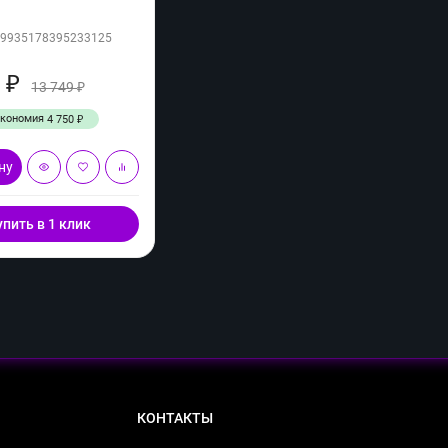
09935178395233125
9
₽
13 749
₽
Экономия
4 750
₽
ну
упить в 1 клик
КОНТАКТЫ