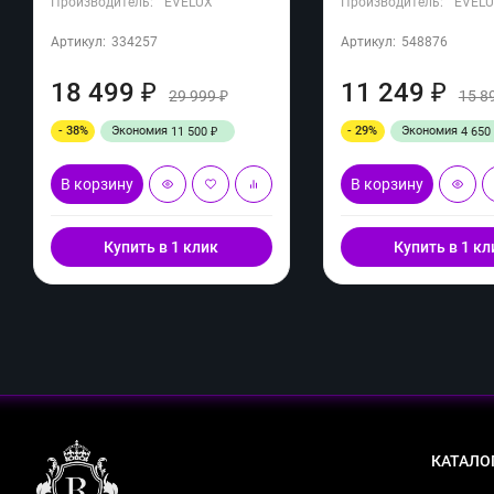
Производитель:
EVELUX
Производитель:
EVEL
Артикул:
334257
Артикул:
548876
18 499
11 249
₽
₽
29 999
15 8
₽
- 38%
Экономия
- 29%
Экономия
11 500
4 650
₽
В корзину
В корзину
Купить в 1 клик
Купить в 1 кл
КАТАЛО