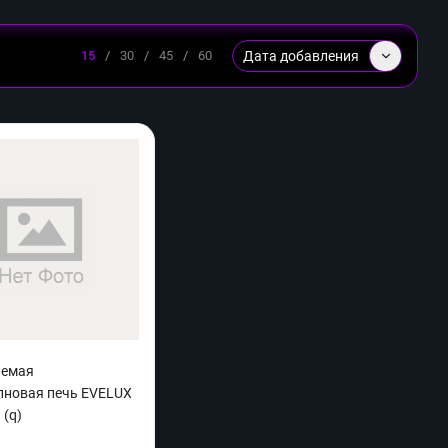
Дата добавления
15
/
30
/
45
/
60
аемая
лновая печь EVELUX
 (q)