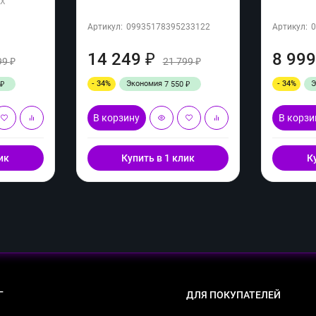
UX
Артикул:
09935178395233122
Артикул:
14 249
8 99
₽
99
21 799
₽
₽
- 34%
Экономия
- 34%
7 550
₽
₽
В корзину
В корзи
ик
Купить в 1 клик
К
Г
ДЛЯ ПОКУПАТЕЛЕЙ