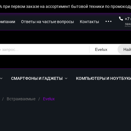
% при первом заказе на ассортимент бытовой техники по промокоду
+7 
омпании
Ответы на частые вопросы
Контакты
зак
Evelux
Най
СМАРТФОНЫ И ГАДЖЕТЫ
КОМПЬЮТЕРЫ И НОУТБУК
/
Встраиваемые
/
Evelux