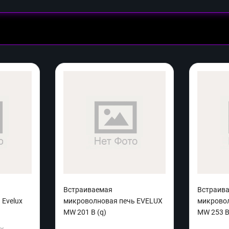
Встраиваемая
Встраив
Evelux
микроволновая печь EVELUX
микрово
MW 201 B (q)
MW 253 B