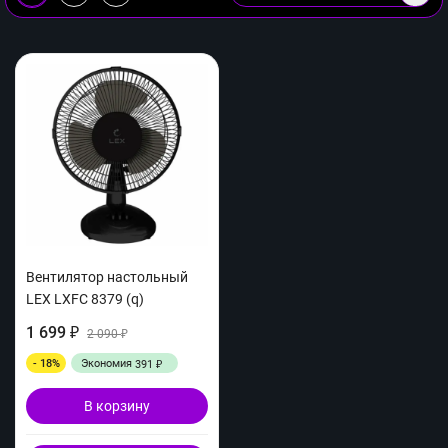
Вентилятор настольный
LEX LXFC 8379 (q)
1 699
₽
2 090
₽
- 18%
Экономия
391
₽
В корзину