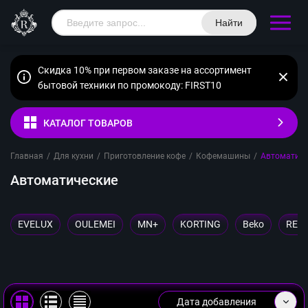
Найти
Скидка 10% при первом заказе на ассортимент
бытовой техники по промокоду: FIRST10
КАТАЛОГ ТОВАРОВ
Главная
/
Для кухни
/
Приготовление кофе
/
Кофемашины
/
Автоматиче
Автоматические
EVELUX
OULEMEI
MN+
KORTING
Beko
RED 
Дата добавления