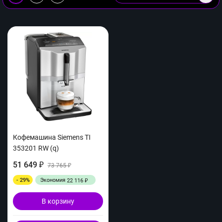
Кофемашина Siemens TI
353201 RW (q)
51 649
₽
73 765
₽
- 29%
Экономия
22 116
₽
В корзину