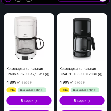
Кофеварка капельная
Кофеварка капельная
Braun 4069-KF 47/1 WH (q)
BRAUN 3108-KF3120BK (q)
4 899
4 999
₽
6 099
₽
9 999
₽
₽
- 19%
Экономия
- 50%
Экономия
1 200
5 000
₽
₽
В корзину
В корзину