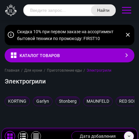
Найти
Скидка 10% при первом заказе на ассортимент
бытовой техники по промокоду: FIRST10
КАТАЛОГ ТОВАРОВ
Главная
/
Для кухни
/
Приготовление еды
/
Электрогрили
Электрогрили
KORTING
Garlyn
Stonberg
MAUNFELD
RED SOLU
Дата добавления