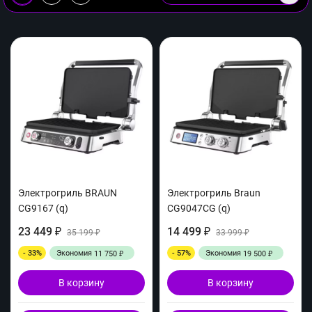
Электрогриль BRAUN
Электрогриль Braun
CG9167 (q)
CG9047CG (q)
23 449
14 499
₽
35 199
₽
33 999
₽
₽
- 33%
Экономия
- 57%
Экономия
11 750
19 500
₽
₽
В корзину
В корзину