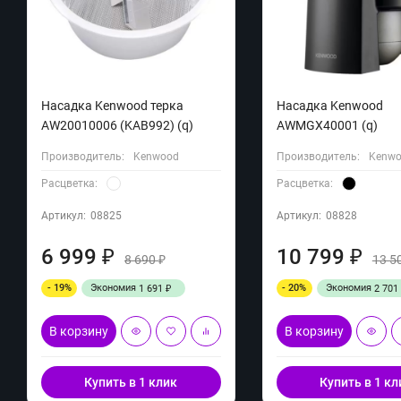
Насадка Kenwood терка
Насадка Kenwood
AW20010006 (KAB992) (q)
AWMGX40001 (q)
Производитель:
Kenwood
Производитель:
Kenw
Расцветка:
Расцветка:
Артикул:
08825
Артикул:
08828
6 999
10 799
₽
₽
8 690
13 5
₽
- 19%
Экономия
- 20%
Экономия
1 691
2 701
₽
В корзину
В корзину
Купить в 1 клик
Купить в 1 кл