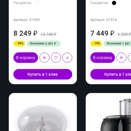
Расцветка:
Расцветка:
Артикул:
01509
Артикул:
01514
8 249
7 449
₽
₽
13 740
9 290
₽
- 39%
Экономия
- 19%
Экономия
5 491
1 841
₽
В корзину
В корзину
Купить в 1 клик
Купить в 1 кл