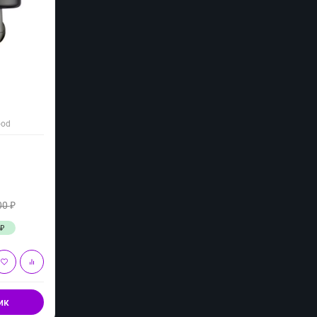
ood
00
₽
₽
ик