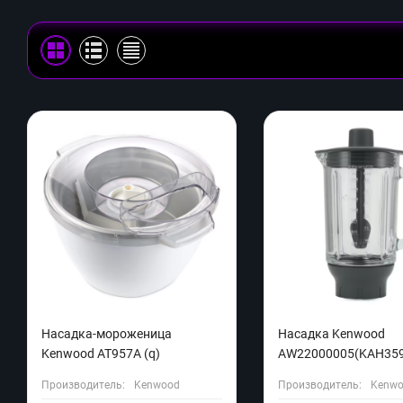
Насадка-мороженица
Насадка Kenwood
Kenwood AT957A (q)
AW22000005(KAH359
Производитель:
Kenwood
Производитель:
Kenw