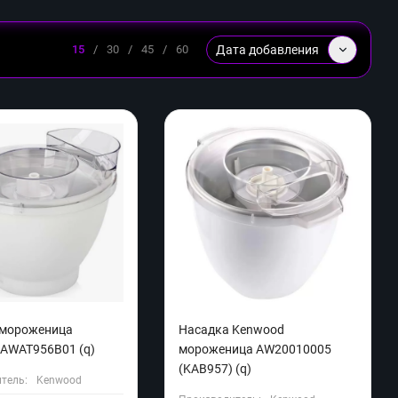
Дата добавления
15
/
30
/
45
/
60
 мороженица
Насадка Kenwood
AWAT956В01 (q)
мороженица AW20010005
(KAB957) (q)
тель:
Kenwood