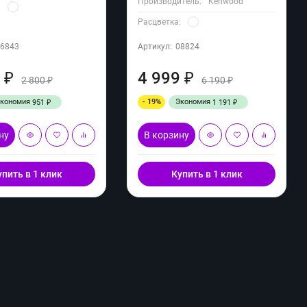
Производитель:
Kenwood
:
Расцветка:
06843
Артикул:
08824
9
4 999
₽
₽
2 800
6 190
₽
₽
Экономия
- 19%
Экономия
951
1 191
₽
₽
ну
В корзину
упить в 1 клик
Купить в 1 клик