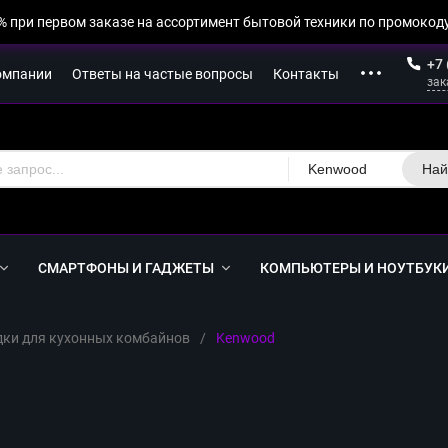
% при первом заказе на ассортимент бытовой техники по промокоду
+7 
омпании
Ответы на частые вопросы
Контакты
зак
Kenwood
Най
СМАРТФОНЫ И ГАДЖЕТЫ
КОМПЬЮТЕРЫ И НОУТБУК
ки для кухонных комбайнов
/
Kenwood