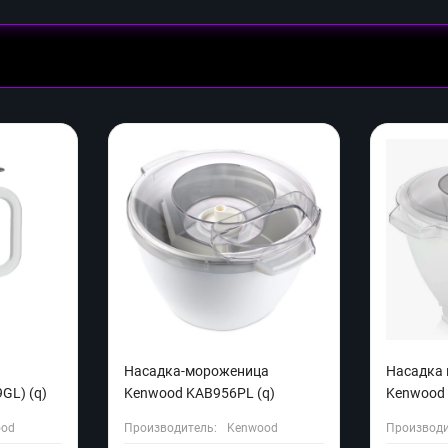
Насадка-мороженица
Насадка
GL) (q)
Kenwood KAB956PL (q)
Kenwood 
ood
Производитель:
Kenwood
Производи