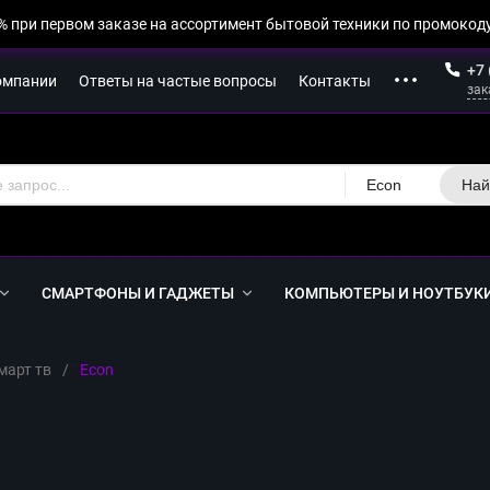
% при первом заказе на ассортимент бытовой техники по промокоду
+7 
омпании
Ответы на частые вопросы
Контакты
зак
Econ
Най
СМАРТФОНЫ И ГАДЖЕТЫ
КОМПЬЮТЕРЫ И НОУТБУК
март тв
/
Econ