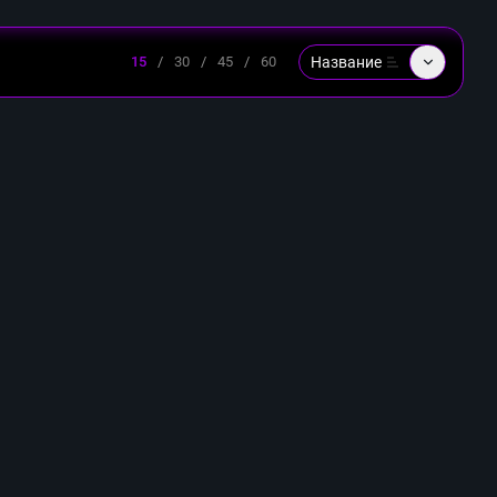
Название
15
/
30
/
45
/
60