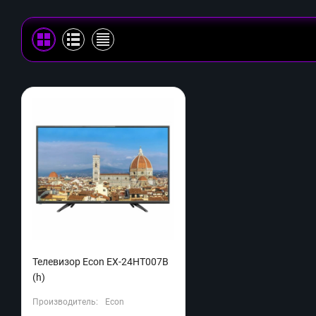
Телевизор Econ EX-24HT007B
(h)
Производитель:
Econ