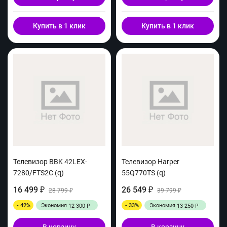
Купить в 1 клик
Купить в 1 клик
Телевизор BBK 42LEX-
Телевизор Harper
7280/FTS2C (q)
55Q770TS (q)
16 499
26 549
₽
28 799
₽
39 799
₽
₽
- 42%
Экономия
- 33%
Экономия
12 300
13 250
₽
₽