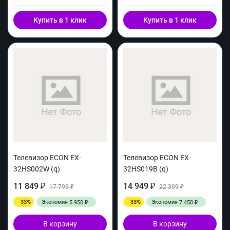
Купить в 1 клик
Купить в 1 клик
Телевизор ECON EX-
Телевизор ECON EX-
32HS002W (q)
32HS019B (q)
11 849
14 949
₽
17 799
₽
22 399
₽
₽
- 33%
Экономия
- 33%
Экономия
5 950
7 450
₽
₽
В корзину
В корзину