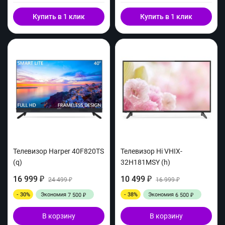
Купить в 1 клик
Купить в 1 клик
Телевизор Harper 40F820TS
Телевизор Hi VHIX-
(q)
32H181MSY (h)
16 999
10 499
₽
24 499
₽
16 999
₽
₽
- 30%
Экономия
- 38%
Экономия
7 500
6 500
₽
₽
В корзину
В корзину