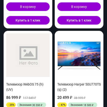
В корзину
В корзину
Купить в 1 клик
Купить в 1 клик
Телевизор WebOS 75 (h)
Телевизор Harper 50U770TS
(UV)
(q) (2)
86 999
20 499
₽
117 549
₽
38 999
₽
₽
- 25%
Экономия
- 47%
Экономия
30 550
18 500
₽
₽