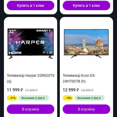
Купить в 1 клик
Купить в 1 клик
Телевизор Harper 32R820TS
Телевизор Econ EX-
(q)
24HT007B (h)
11 999
12 999
₽
17 499
₽
15 999
₽
₽
- 31%
Экономия
- 18%
Экономия
5 500
3 000
₽
₽
В корзину
В корзину