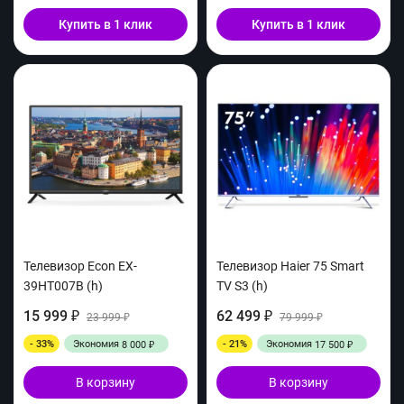
Купить в 1 клик
Купить в 1 клик
Телевизор Econ EX-
Телевизор Haier 75 Smart
39HT007B (h)
TV S3 (h)
15 999
62 499
₽
23 999
₽
79 999
₽
₽
- 33%
Экономия
- 21%
Экономия
8 000
17 500
₽
₽
В корзину
В корзину