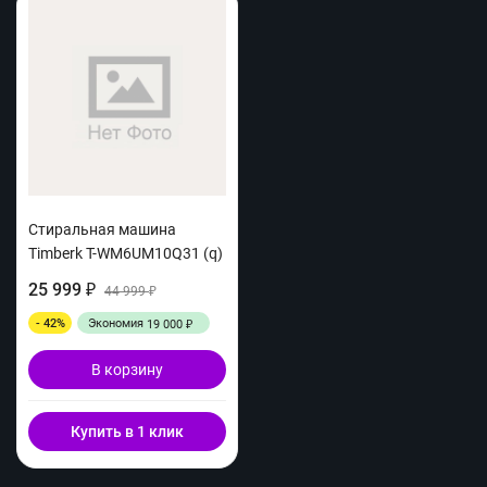
Стиральная машина
Timberk T-WM6UM10Q31 (q)
25 999
₽
44 999
₽
- 42%
Экономия
19 000
₽
В корзину
Купить в 1 клик