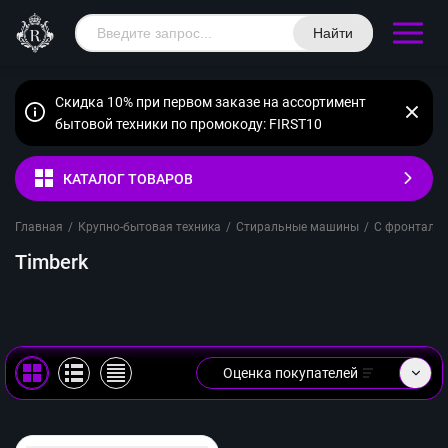
Найти
Скидка 10% при первом заказе на ассортимент
бытовой техники по промокоду: FIRST10
КАТАЛОГ ТОВАРОВ
Главная
/
Крупно-бытовая техника
/
Стиральные машины
/
С фронтальн
Timberk
Оценка покупателей