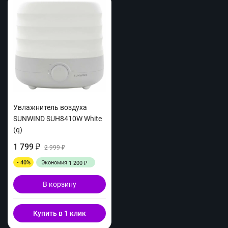
Увлажнитель воздуха
SUNWIND SUH8410W White
(q)
1 799
₽
2 999
₽
- 40%
Экономия
1 200
₽
В корзину
Купить в 1 клик