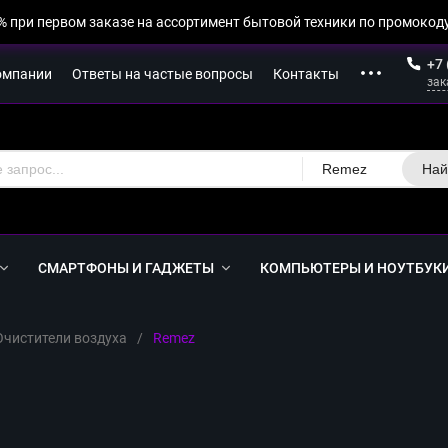
% при первом заказе на ассортимент бытовой техники по промокоду
+7 
омпании
Ответы на частые вопросы
Контакты
зак
Remez
Най
СМАРТФОНЫ И ГАДЖЕТЫ
КОМПЬЮТЕРЫ И НОУТБУК
Очистители воздуха
/
Remez