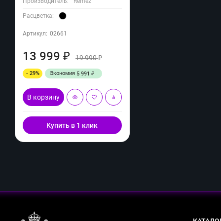
Производитель:
Remez
Расцветка:
Артикул:
02661
13 999
₽
19 990
₽
- 29%
Экономия
5 991
₽
В корзину
Купить в 1 клик
КАТАЛО