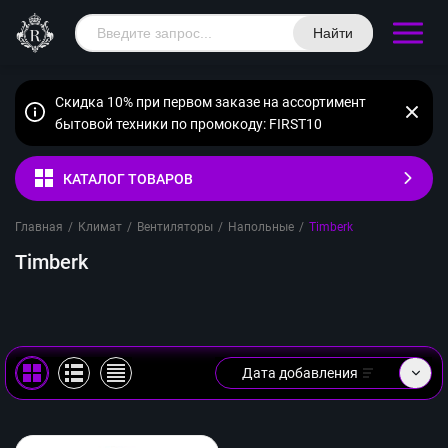
Найти
Скидка 10% при первом заказе на ассортимент
бытовой техники по промокоду: FIRST10
КАТАЛОГ ТОВАРОВ
Главная
/
Климат
/
Вентиляторы
/
Напольные
/
Timberk
Timberk
Дата добавления