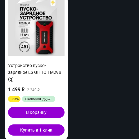
Устройство пуско-
зарядное ES GIFTO TM29B
(q)
1 499
₽
2 249
₽
- 33%
Экономия
750
₽
В корзину
Купить в 1 клик