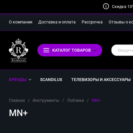
Скидка 10
О компании
Доставка и оплата
Рассрочка
Отзывы о к
КАТАЛОГ ТОВАРОВ
БРЕНДЫ
SCANDILUX
ТЕЛЕВИЗОРЫ И АКСЕССУАРЫ
Главная
/
Инструменты
/
Лобзики
/
MN+
MN+