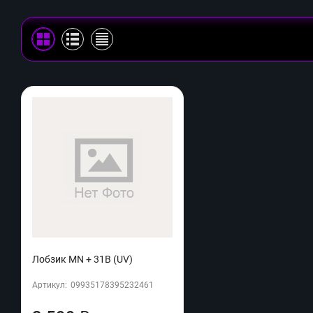
Лобзик MN + 31B (UV)
Артикул:
09935178395232461