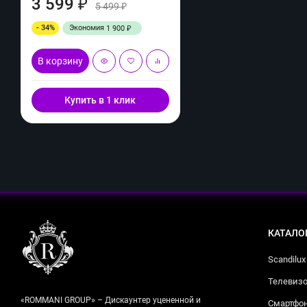
3 599
₽
5 499
₽
- 34%
Экономия
1 900
₽
В корзину
Купить в 1 клик
КАТАЛО
Scandilux
Телевизо
«ROMMANI GROUP» – Дискаунтер уцененной и
Смартфо