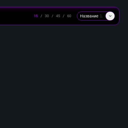
Название
15
/
30
/
45
/
60